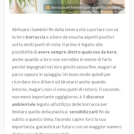
Borraccia per bambini quale scegliere e come farlo
Abituare i bambini fin dalla tenera età a portare con sé
la loro
borraccia
e a bere da essa ha aspetti positivi
sotto molti punti di vista. Il primo è legato alla
possibilità di
avere sempre dietro qualcosa da bere
,
anche quando a loro non verrebbe in mente di farlo
perché impegnati nei loro giochi senza fine, magari al
parco oppure in spiaggia. Un buon modo quindi per
ricordare loro di bere ed idratarsi anche quando
intorno, magari, non ci sono punti di ristoro. Il secondo,
non meno importante oggigiorno, è il
discorso
ambientale
legato all’utilizzo delle borracce per
limitare quello della plastica:
sensibilizzarli
fin da
subito a questo tema, facendo capire loro la sua
importanza, garantirà un futuro con un maggior numero
di giovani adulti responsabili.