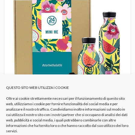
QUESTO SITO WEB UTILIZZA I COOKIE
Oltre ai cookie strettamente necessari per il funzionamento di questo sito
web, utilizziamo i cookie per fornire funzionalità dei social media e per
Sicure
,
sostenibili
e
colorate
, le borracce per bambini
analizzare il nostro traffico. Condividiamo inoltre informazioni sul modo in
cui utilizza il nostro sito con i nostri partner che si occupano di analisi dei dati
da scegliere sono sicuramente
quelle firmate
web, pubblicità e social media, i quali potrebbero combinarle con altre
24Bottles
!
informazioni che ha fornito loro o che hanno raccolto dal suo utilizzo dei loro
servizi.