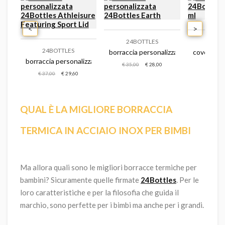
<
>
24BOTTLES
24BO
24BOTTLES
izzata 24bottles grand
borraccia personalizzata 24bottles e
cover ter
borraccia personalizzata 24bottles athleisure featuring sport lid
€ 35,00
€ 28,00
€ 7,00
€ 37,00
€ 29,60
QUAL È LA MIGLIORE BORRACCIA
TERMICA IN ACCIAIO INOX PER BIMBI
Ma allora quali sono le migliori borracce termiche per
bambini? Sicuramente quelle firmate
24Bottles
. Per le
loro caratteristiche e per la filosofia che guida il
marchio, sono perfette per i bimbi ma anche per i grandi.