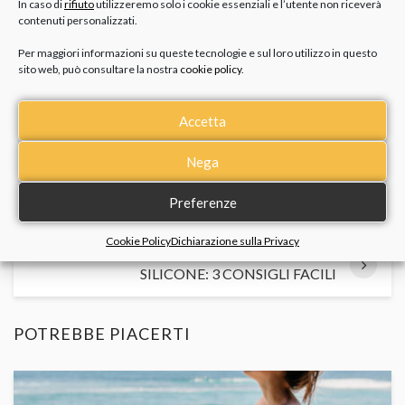
In caso di
rifiuto
utilizzeremo solo i cookie essenziali e l’utente non riceverà
contenuti personalizzati.
Per maggiori informazioni su queste tecnologie e sul loro utilizzo in questo
sito web, può consultare la nostra
cookie policy
.
Tags:
Novità
Accetta
Nega
OROLOGI COLORATI: 5 ABBINAMENTI
Preferenze
PER L’ESTATE
Cookie Policy
Dichiarazione sulla Privacy
COME PULIRE I BRACCIALI IN
SILICONE: 3 CONSIGLI FACILI
POTREBBE PIACERTI