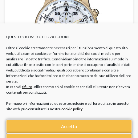
QUESTO SITO WEB UTILIZZA I COOKIE
Oltre ai cookie strettamente necessari per il funzionamento di questo sito
web, utilizziamo i cookie per fornire funzionalità dei social media e per
analizzare il nostro traffico. Condividiamo inoltre informazioni sul modo in
cui utilizza il nostro sito con i nostri partner che si occupano di analisi dei dati
web, pubblicità e social media, i quali potrebbero combinarle con altre
informazioni che ha fornito loro o che hanno raccolto dal suo utilizzo dei loro
servizi.
In caso di
rifiuto
utilizzeremo solo i cookie essenziali e l’utente non riceverà
contenuti personalizzati.
Orologi da uomo casual e sportivi
Per maggiori informazioni su queste tecnologie e sul loro utilizzo in questo
sito web, può consultare la nostra
cookie policy
.
Se invece hai bisogno di un orologio da uomo sportivo
Accetta
per le occasioni informali sicuramente puoi osare di più.
Ricorda di abbinarlo sempre al tuo stile e al tuo look