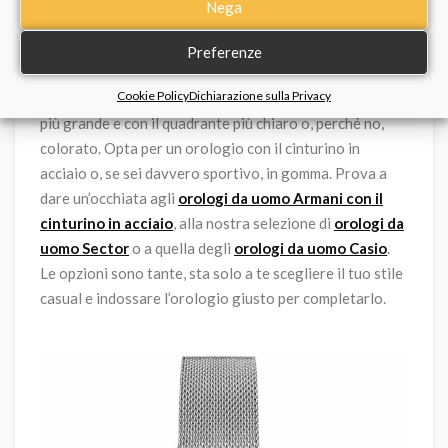
Nega
anche in questi momenti, perché lo stile casual non è
certo sinonimo di poco curato. Se ti piacciono gli
Preferenze
orologi casual e sportivi
appariscenti, nel tuo tempo
Cookie Policy
Dichiarazione sulla Privacy
libero hai la possibilità di scegliere quelli con una cassa
più grande e con il quadrante più chiaro o, perché no,
colorato. Opta per un orologio con il cinturino in
acciaio o, se sei davvero sportivo, in gomma. Prova a
dare un’occhiata agli
orologi da uomo Armani con il
cinturino in acciaio
, alla nostra selezione di
orologi da
uomo Sector
o a quella degli
orologi da uomo Casio
.
Le opzioni sono tante, sta solo a te scegliere il tuo stile
casual e indossare l’orologio giusto per completarlo.