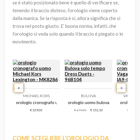
se è stato posizionato bene è quello di verificare se,
tenendo il braccio disteso, l’orologio viene coperto
dalla manica. Se la risposta è sì, allora significa che si
trova nel posto giusto. E’ buona norma, infatti, che
l’orologio si veda solo quando il braccio è piegato o in
movimento.
<
>
MICHAEL KORS
BULOVA
VAGARY B
age - napnvs405
 nautica uomo nautica vintage - napnvf301
orologio cronografo uomo michael kors lexington - mk8286
orologio uomo bulova solo tempo dre
orologio c
€ 329,00
€ 179,00
€ 152,10
€ 109,00
COME SCEGLIERE L’OROLOGIO DA