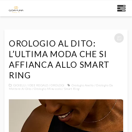
OROLOGIO AL DITO:
L’ULTIMA MODA CHE SI
AFFIANCA ALLO SMART
RING
GIOIELLI
IDEE REGALO
OROLOGI
Orologio Anello
Orologio Da
Mettere Al Dito
Orologio Minuscolo
Smart Ring