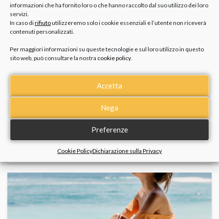
POTREBBE PIACERTI
informazioni che ha fornito loro o che hanno raccolto dal suo utilizzo dei loro
servizi.
In caso di
rifiuto
utilizzeremo solo i cookie essenziali e l’utente non riceverà
contenuti personalizzati.
Per maggiori informazioni su queste tecnologie e sul loro utilizzo in questo
sito web, può consultare la nostra
cookie policy
.
Accetta
Nega
COME PULIRE I GIOIELLI IN ORO SENZA
Preferenze
ROVINARLI: GUIDA COMPLETA
Cookie Policy
Dichiarazione sulla Privacy
28 Luglio 2026