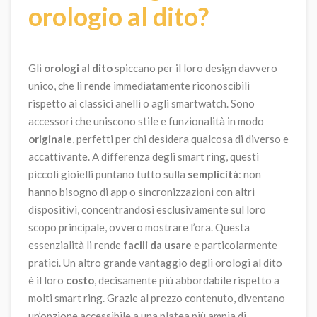
orologio al dito?
Gli
orologi al dito
spiccano per il loro design davvero
unico, che li rende immediatamente riconoscibili
rispetto ai classici anelli o agli smartwatch. Sono
accessori che uniscono stile e funzionalità in modo
originale
, perfetti per chi desidera qualcosa di diverso e
accattivante. A differenza degli smart ring, questi
piccoli gioielli puntano tutto sulla
semplicità
: non
hanno bisogno di app o sincronizzazioni con altri
dispositivi, concentrandosi esclusivamente sul loro
scopo principale, ovvero mostrare l’ora. Questa
essenzialità li rende
facili da usare
e particolarmente
pratici. Un altro grande vantaggio degli orologi al dito
è il loro
costo
, decisamente più abbordabile rispetto a
molti smart ring. Grazie al prezzo contenuto, diventano
un’opzione accessibile a una platea più ampia di