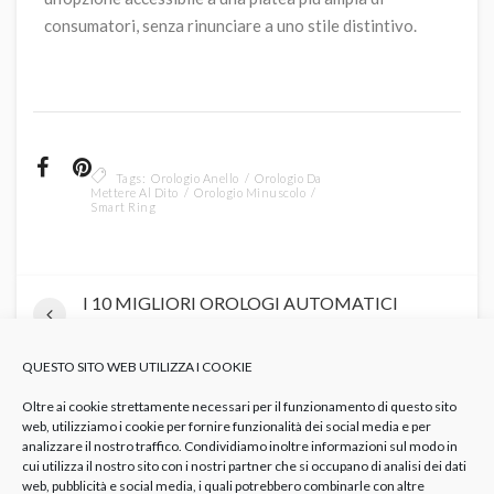
consumatori, senza rinunciare a uno stile distintivo.
Tags:
Orologio Anello
Orologio Da
Mettere Al Dito
Orologio Minuscolo
Smart Ring
I 10 MIGLIORI OROLOGI AUTOMATICI
DA UOMO
QUESTO SITO WEB UTILIZZA I COOKIE
Hamilton Khaki Field: l’orologio cult di
Murph nel film “Interstellar” è un mito che
Oltre ai cookie strettamente necessari per il funzionamento di questo sito
resiste al tempo
web, utilizziamo i cookie per fornire funzionalità dei social media e per
analizzare il nostro traffico. Condividiamo inoltre informazioni sul modo in
cui utilizza il nostro sito con i nostri partner che si occupano di analisi dei dati
web, pubblicità e social media, i quali potrebbero combinarle con altre