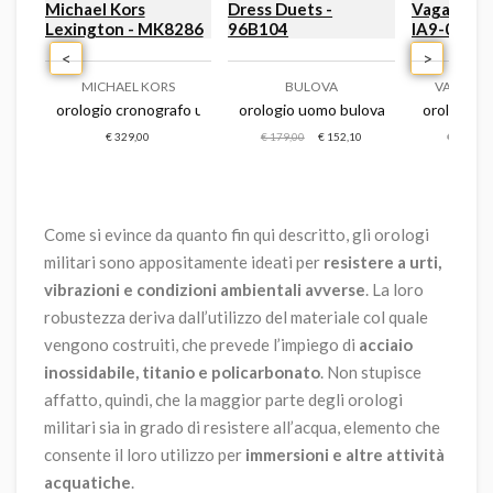
<
>
MICHAEL KORS
BULOVA
VAGARY B
age - napnvs405
 nautica uomo nautica vintage - napnvf301
orologio cronografo uomo michael kors lexington - mk8286
orologio uomo bulova solo tempo dre
orologio c
€ 329,00
€ 179,00
€ 152,10
€ 109,00
Come si evince da quanto fin qui descritto, gli orologi
militari sono appositamente ideati per
resistere a urti,
vibrazioni e condizioni ambientali avverse
. La loro
robustezza deriva dall’utilizzo del materiale col quale
vengono costruiti, che prevede l’impiego di
acciaio
inossidabile, titanio e policarbonato
. Non stupisce
affatto, quindi, che la maggior parte degli orologi
militari sia in grado di resistere all’acqua, elemento che
consente il loro utilizzo per
immersioni e altre attività
acquatiche
.