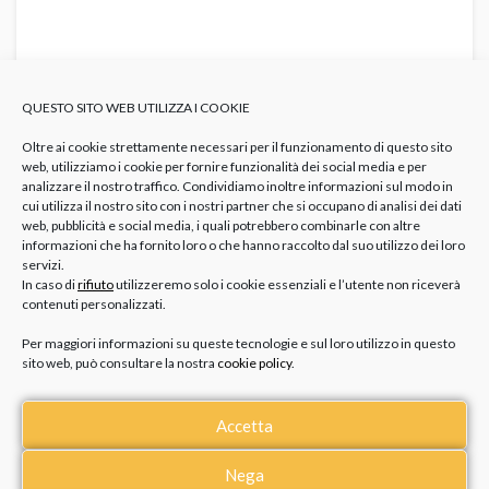
QUESTO SITO WEB UTILIZZA I COOKIE
Oltre ai cookie strettamente necessari per il funzionamento di questo sito
Tags:
Orologi Cinturino Verde
web, utilizziamo i cookie per fornire funzionalità dei social media e per
Orologi Militari
Orologi Quadrante Verde
Orologi Uomo
analizzare il nostro traffico. Condividiamo inoltre informazioni sul modo in
cui utilizza il nostro sito con i nostri partner che si occupano di analisi dei dati
web, pubblicità e social media, i quali potrebbero combinarle con altre
informazioni che ha fornito loro o che hanno raccolto dal suo utilizzo dei loro
servizi.
MATRIMONIO SENZA INVITO: 12 IDEE
In caso di
rifiuto
utilizzeremo solo i cookie essenziali e l’utente non riceverà
REGALO ANCHE SE NON SI PARTECIPA
contenuti personalizzati.
Per maggiori informazioni su queste tecnologie e sul loro utilizzo in questo
COLLANE CON NOME: TENDENZE,
sito web, può consultare la nostra
cookie policy
.
SIGNIFICATO E IDEE REGALO ISPIRATE
ALLA CARRIE BRADSHAW
Accetta
POTREBBE PIACERTI
Nega