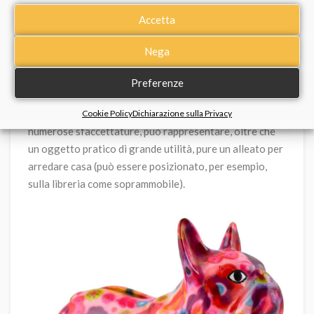
Prodotto di un’azienda che ha fatto dell’unione fra
Accetta
creatività e amore per gli animali la cifra del suo
successo,
il salvadanaio firmato Pomme Pidou
è
Nega
un’altra idea regalo meravigliosa per chi ama i cani.
Preferenze
Con la sua fantasia cromatica originale e dalle
Cookie Policy
Dichiarazione sulla Privacy
numerose sfaccettature, può rappresentare, oltre che
un oggetto pratico di grande utilità, pure un alleato per
arredare casa (può essere posizionato, per esempio,
sulla libreria come soprammobile).