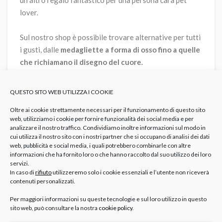
lover.
Sul nostro shop è possibile trovare alternative per tutti
i gusti, dalle
medagliette a forma di osso fino a quelle
che richiamano il disegno del cuore.
QUESTO SITO WEB UTILIZZA I COOKIE
Oltre ai cookie strettamente necessari per il funzionamento di questo sito
<
>
web, utilizziamo i cookie per fornire funzionalità dei social media e per
analizzare il nostro traffico. Condividiamo inoltre informazioni sul modo in
MYFAMILY
MYFAMILY
cui utilizza il nostro sito con i nostri partner che si occupano di analisi dei dati
MYF
collare myfamily nylon colore nero
collare myfamily nylon colore rosa
web, pubblicità e social media, i quali potrebbero combinarle con altre
 ecopelle colore azzurro
collare my
€ 16,90
€ 16,90
informazioni che ha fornito loro o che hanno raccolto dal suo utilizzo dei loro
€ 1
servizi.
In caso di
rifiuto
utilizzeremo solo i cookie essenziali e l’utente non riceverà
contenuti personalizzati.
Salvadanaio firmato Pomme Pidou
Per maggiori informazioni su queste tecnologie e sul loro utilizzo in questo
sito web, può consultare la nostra
cookie policy
.