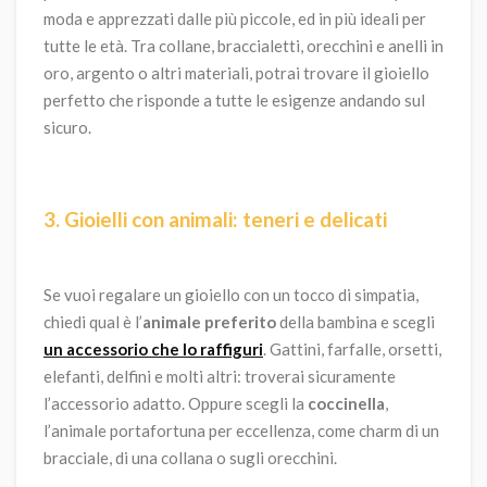
moda e apprezzati dalle più piccole, ed in più ideali per
tutte le età. Tra collane, braccialetti, orecchini e anelli in
oro, argento o altri materiali, potrai trovare il gioiello
perfetto che risponde a tutte le esigenze andando sul
sicuro.
3. Gioielli con animali: teneri e delicati
Se vuoi regalare un gioiello con un tocco di simpatia,
chiedi qual è l’
animale preferito
della bambina e scegli
un accessorio che lo raffiguri
. Gattini, farfalle, orsetti,
elefanti, delfini e molti altri: troverai sicuramente
l’accessorio adatto. Oppure scegli la
coccinella
,
l’animale portafortuna per eccellenza, come charm di un
bracciale, di una collana o sugli orecchini.