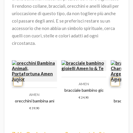
li rendono collane, bracciali, orecchini e anelli ideali per
un’occasione di questo tipo, da non togliere più anche
col passare degli anni. E se preferisci restare su un
accessorio che non abbia un simbolo spirituale, cerca
quelli con cuori, stelle e colori adatti ad ogni
circostanza.
<
>
AMEN
bracciale bambino gioielli amen io & t
AMEN
A
€ 24,90
ms fissi bambino argento 925 gioiello amen junior
orecchini bambina animali, portafortuna amen junior
bracciale 
€ 39,90
€ 3