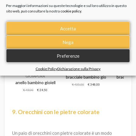
su GioiaPura, aggiungendo un tocco di originalità con
Per maggiori informazioni su queste tecnologie e sul loro utilizzo in questo
dettagli brillanti o decorazioni a forma di cuore e
sito web, può consultare la nostra
cookie policy
.
stelline. Questo tipo di regalo è unico e significativo,
rendendo il momento ancora più speciale.
Accetta
Nega
Preferenze
<
>
Cookie Policy
Dichiarazione sulla Privacy
GIOIAPURA
GIOI
GIOIAPURA
 750
cuore gioiapura oro 750
bracciale bambino gioielli gioiapura o
bracciale 
anello bambino gioiello gioiapura argento 925 pastel glow
€ 435,00
€ 348,00
€ 19,90
€ 49,00
€ 24,50
9. Orecchini con le pietre colorate
Un paio di orecchini con pietre colorate è un modo