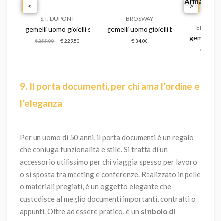
<
>
S.T. DUPONT
BROSWAY
EMPORI
gemelli uomo gioielli s.t. dupont
gemelli uomo gioielli brosway ink
li swarovski una angelic
gemelli uo
€ 255,00
€ 229,50
€ 34,00
€ 119,00
9. Il porta documenti, per chi ama l’ordine e
l’eleganza
Per un uomo di 50 anni, il porta documenti è un regalo
che coniuga funzionalità e stile. Si tratta di un
accessorio utilissimo per chi viaggia spesso per lavoro
o si sposta tra meeting e conferenze. Realizzato in pelle
o materiali pregiati, è un oggetto elegante che
custodisce al meglio documenti importanti, contratti o
appunti. Oltre ad essere pratico, è un
simbolo di