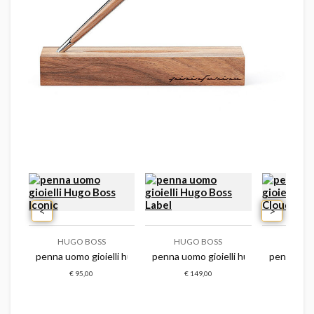
<
>
HUGO BOSS
HUGO BOSS
HUGO
i hugo boss label
penna uomo gioielli hugo boss iconic
penna uomo gioielli hugo boss label
penna uomo
€ 95,00
€ 149,00
€ 6