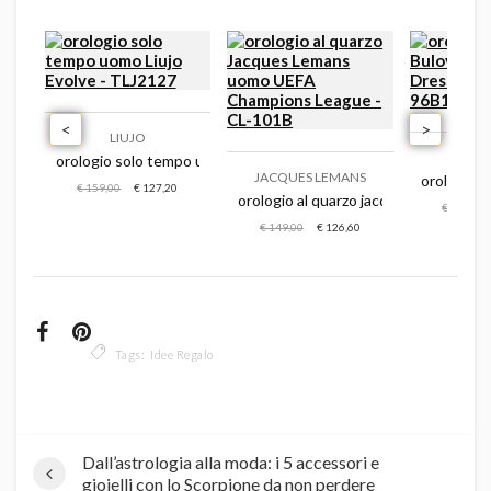
<
>
LIUJO
BU
orologio solo tempo uomo liujo evolve - tlj2127
JACQUES LEMANS
 uomo casio edifice - efk-110d-1aer
orologio 
€ 159,00
€ 127,20
orologio al quarzo jacques lemans u
€ 179,00
€ 149,00
€ 126,60
Tags:
Idee Regalo
Dall’astrologia alla moda: i 5 accessori e
gioielli con lo Scorpione da non perdere