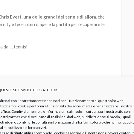
hris Evert, una delle grandi del tennis di allora
, che
ernity e fece interrompere la partita per recuperare le
ta dal… tennis!
i cavallo
QUESTO SITO WEB UTILIZZA I COOKIE
ltre ai cookie strettamente necessari per il funzionamento di questo sito web,
gazza una
collana con ferro di cavallo
è un’ottima idea.
tilizziamo i cookie per fornire funzionalità dei social media e per analizzare il nostro
raffico. Condividiamo inoltre informazioni sul modo in cui utilizza il nostro sito con i
o che ha il suo perché in quanto il sacramento viene
ostri partner che si occupano di analisi dei dati web, pubblicità e social media, i quali
vita, ossia l’inizio dell’adolescenza.
otrebbero combinarle con altre informazioni che ha fornito loro o che hanno raccolt
al suo utilizzo dei loro servizi.
n caso di
rifiuto
utilizzeremo solo i cookie essenziali e l’utente non riceverà contenut