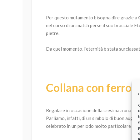
Per questo mutamento bisogna dire grazie a
C
nel corso di un match perse il suo bracciale Et
pietre.
Da quel momento, l’eternità è stata surclassa
Collana con ferro d
O
Regalare in occasione della cresima a una ra
u
t
Parliamo, infatti, di un simbolo di buon auguri
n
celebrato in un periodo molto particolare della 
p
d
I