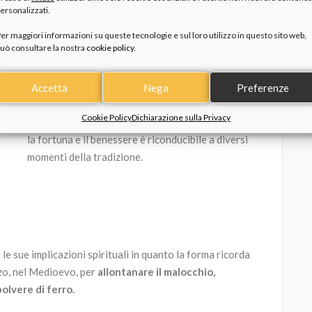
ersonalizzati.
Età unica e complessa, rappresenta una
parentesi dell’esistenza speciale in quanto, nel
er maggiori informazioni su queste tecnologie e sul loro utilizzo in questo sito web,
uò consultare la nostra
cookie policy
.
corso di essa, si gettano le basi per la
costruzione della propria personalità adulta.
Accetta
Nega
Preferenze
Augurare buona fortuna ha quindi più che senso.
Cookie Policy
Dichiarazione sulla Privacy
Ma perché il
ferro di cavallo
? Il suo legame con
la fortuna e il benessere è riconducibile a diversi
momenti della tradizione.
 le sue implicazioni spirituali in quanto la forma ricorda
izzo, nel Medioevo, per
allontanare il malocchio,
polvere di ferro.