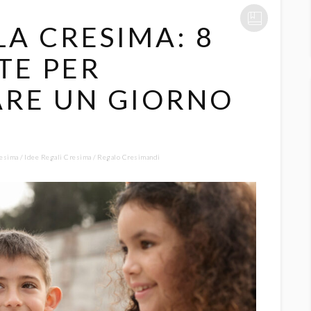
LA CRESIMA: 8
TE PER
RE UN GIORNO
resima
Idee Regali Cresima
Regalo Cresimandi