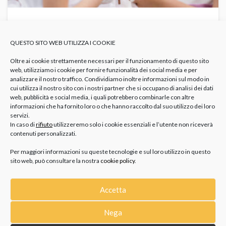
GIOIELLI PER LA CRESIMA: 8 IDEE RAFFINATE
PER ACCOMPAGNARE UN GIORNO
QUESTO SITO WEB UTILIZZA I COOKIE
IMPORTANTE
GIOIELLI
Cosa Regalare Alla Cresima
Idee Regali Cresima
Regalo
Cresimandi
Oltre ai cookie strettamente necessari per il funzionamento di questo sito
web, utilizziamo i cookie per fornire funzionalità dei social media e per
analizzare il nostro traffico. Condividiamo inoltre informazioni sul modo in
Si avvicina il periodo dell’anno dedicato ai sacramenti. Tra gli
cui utilizza il nostro sito con i nostri partner che si occupano di analisi dei dati
appuntamenti dei prossimi mesi per moltissimi giovani, c’è
web, pubblicità e social media, i quali potrebbero combinarle con altre
quello...
informazioni che ha fornito loro o che hanno raccolto dal suo utilizzo dei loro
servizi.
In caso di
rifiuto
utilizzeremo solo i cookie essenziali e l’utente non riceverà
contenuti personalizzati.
Per maggiori informazioni su queste tecnologie e sul loro utilizzo in questo
sito web, può consultare la nostra
cookie policy
.
Accetta
Nega
CATEGORIE