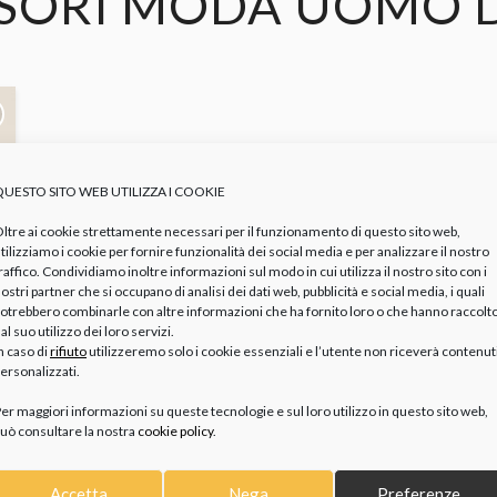
SORI MODA UOMO
QUESTO SITO WEB UTILIZZA I COOKIE
ltre ai cookie strettamente necessari per il funzionamento di questo sito web,
tilizziamo i cookie per fornire funzionalità dei social media e per analizzare il nostro
raffico. Condividiamo inoltre informazioni sul modo in cui utilizza il nostro sito con i
ostri partner che si occupano di analisi dei dati web, pubblicità e social media, i quali
otrebbero combinarle con altre informazioni che ha fornito loro o che hanno raccolt
al suo utilizzo dei loro servizi.
n caso di
rifiuto
utilizzeremo solo i cookie essenziali e l’utente non riceverà contenut
ersonalizzati.
er maggiori informazioni su queste tecnologie e sul loro utilizzo in questo sito web,
uò consultare la nostra
cookie policy
.
Accetta
Nega
Preferenze