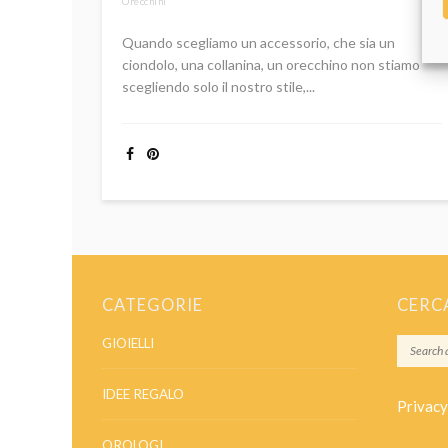
Orecchini
COMUNICARE
Quando scegliamo un accessorio, che sia un
ciondolo, una collanina, un orecchino non stiamo
scegliendo solo il nostro stile,...
CATEGORIE
CERC
GIOIELLI
IDEE REGALO
Privacy
OROLOGI