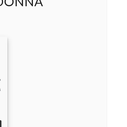
 DONNA
o
i