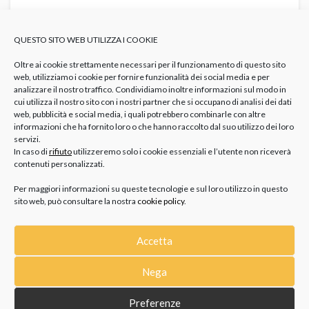
IL POTERE DELLA PIETRA D’AMETISTA: IL
SIGNIFICATO NASCOSTO DI QUESTO
QUESTO SITO WEB UTILIZZA I COOKIE
CRISTALLO
GIOIELLI
Anello Ametista
Bracciale Ametista
Collana Ametista
Gioielli Ametista
Pietra Ametista
Oltre ai cookie strettamente necessari per il funzionamento di questo sito
web, utilizziamo i cookie per fornire funzionalità dei social media e per
L’ametista è una delle gemme più affascinanti e amate nella
analizzare il nostro traffico. Condividiamo inoltre informazioni sul modo in
cui utilizza il nostro sito con i nostri partner che si occupano di analisi dei dati
storia delle pietre preziose. Uno dei motivi è sicuramente...
web, pubblicità e social media, i quali potrebbero combinarle con altre
informazioni che ha fornito loro o che hanno raccolto dal suo utilizzo dei loro
servizi.
In caso di
rifiuto
utilizzeremo solo i cookie essenziali e l’utente non riceverà
contenuti personalizzati.
Per maggiori informazioni su queste tecnologie e sul loro utilizzo in questo
sito web, può consultare la nostra
cookie policy
.
Accetta
CATEGORIE
Nega
GIOIELLI
Preferenze