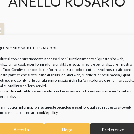
ANELLO ROSARIO
QUESTO SITO WEB UTILIZZA I COOKIE
ltre ai cookie strettamente necessari per il funzionamento di questo sito web,
tilizziamo i cookie per fornire funzionalità dei social media e per analizzare il nostro
raffico. Condividiamo inoltre informazioni sul modo in cui utilizza il nostro sito con i
ostri partner che si occupano di analisi dei dati web, pubblicità e social media, i quali
otrebbero combinarle con altre informazioni che ha fornito loro o che hanno raccolt
al suo utilizzo dei loro servizi.
n caso di
rifiuto
utilizzeremo solo i cookie essenziali e l’utente non riceverà contenut
ersonalizzati.
er maggiori informazioni su queste tecnologie e sul loro utilizzo in questo sito web,
uò consultare la nostra
cookie policy
.
Accetta
Nega
Preferenze