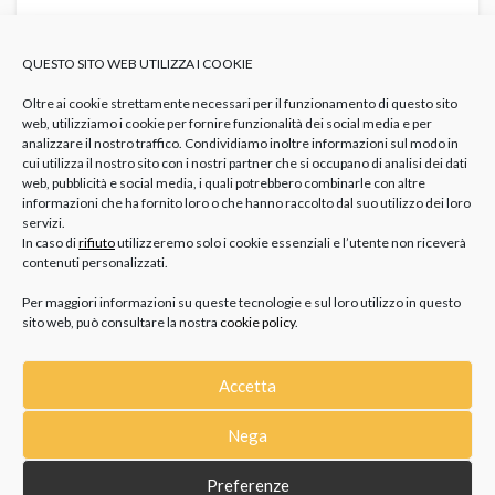
DIAMANTE: SAPEVI CHE È LA PIETRA DI
APRILE?
QUESTO SITO WEB UTILIZZA I COOKIE
GIOIELLI
Diamante Cosa Simboleggia
Gioielli Diamante
Pietra
Diamante
Storia Dei Diamanti
Oltre ai cookie strettamente necessari per il funzionamento di questo sito
web, utilizziamo i cookie per fornire funzionalità dei social media e per
Il mese di aprile è iniziato e con lui il periodo dell’anno
analizzare il nostro traffico. Condividiamo inoltre informazioni sul modo in
cui utilizza il nostro sito con i nostri partner che si occupano di analisi dei dati
dedicato al diamante, la pietra preziosa per...
web, pubblicità e social media, i quali potrebbero combinarle con altre
informazioni che ha fornito loro o che hanno raccolto dal suo utilizzo dei loro
servizi.
In caso di
rifiuto
utilizzeremo solo i cookie essenziali e l’utente non riceverà
contenuti personalizzati.
Per maggiori informazioni su queste tecnologie e sul loro utilizzo in questo
sito web, può consultare la nostra
cookie policy
.
Accetta
CATEGORIE
Nega
GIOIELLI
Preferenze