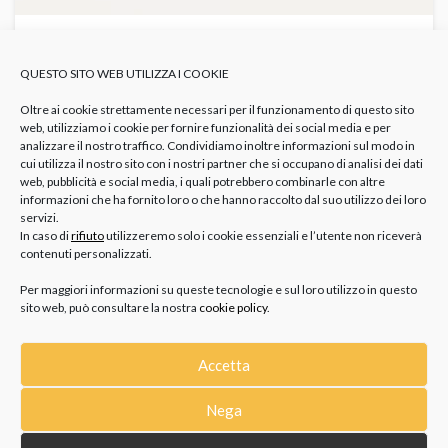
DALL’ASTROLOGIA ALLA MODA: I 5
QUESTO SITO WEB UTILIZZA I COOKIE
ACCESSORI E GIOIELLI CON LO SCORPIONE
DA NON PERDERE
GIOIELLI
Gioielli Con Scorpione
Gioielli Segno Zodiacale
Scorpione
Oltre ai cookie strettamente necessari per il funzionamento di questo sito
Significato
web, utilizziamo i cookie per fornire funzionalità dei social media e per
analizzare il nostro traffico. Condividiamo inoltre informazioni sul modo in
L’oroscopo è un ambito che, da sempre, affascina le persone,
cui utilizza il nostro sito con i nostri partner che si occupano di analisi dei dati
desiderose di scoprire qualcosa di più sui lati più...
web, pubblicità e social media, i quali potrebbero combinarle con altre
informazioni che ha fornito loro o che hanno raccolto dal suo utilizzo dei loro
servizi.
In caso di
rifiuto
utilizzeremo solo i cookie essenziali e l’utente non riceverà
contenuti personalizzati.
Per maggiori informazioni su queste tecnologie e sul loro utilizzo in questo
sito web, può consultare la nostra
cookie policy
.
Accetta
CATEGORIE
Nega
GIOIELLI