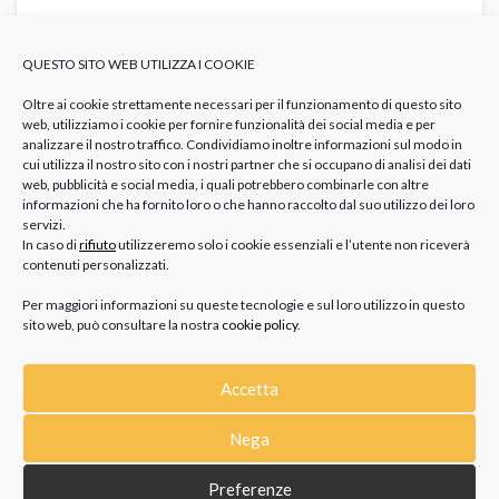
CAPELLI LUNGHI E ORECCHINI: COME
VALORIZZARTI NEL 2026?
QUESTO SITO WEB UTILIZZA I COOKIE
GIOIELLI
TRENDS
Abbinare Orecchini E Capelli Lunghi
Orecchini
Capelli Raccolti
Orecchini E Capelli
Orecchini Pendenti
Oltre ai cookie strettamente necessari per il funzionamento di questo sito
web, utilizziamo i cookie per fornire funzionalità dei social media e per
Gli orecchini sono il dettaglio che può fare davvero la
analizzare il nostro traffico. Condividiamo inoltre informazioni sul modo in
cui utilizza il nostro sito con i nostri partner che si occupano di analisi dei dati
differenza su una chioma lunga, soprattutto nel 2026, dove...
web, pubblicità e social media, i quali potrebbero combinarle con altre
informazioni che ha fornito loro o che hanno raccolto dal suo utilizzo dei loro
servizi.
In caso di
rifiuto
utilizzeremo solo i cookie essenziali e l’utente non riceverà
contenuti personalizzati.
Per maggiori informazioni su queste tecnologie e sul loro utilizzo in questo
sito web, può consultare la nostra
cookie policy
.
Accetta
CATEGORIE
Nega
GIOIELLI
Preferenze