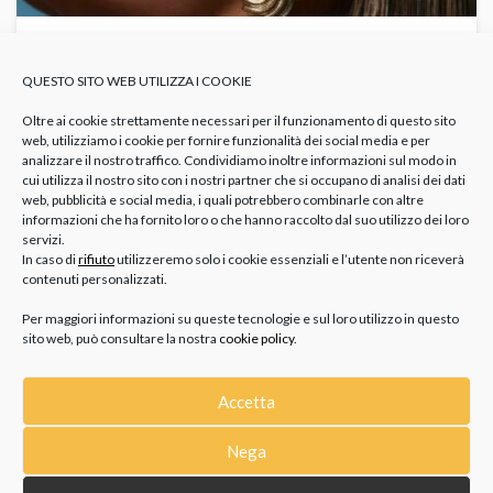
TRA CONCHIGLIE, PIETRE E STELLE: GLI
QUESTO SITO WEB UTILIZZA I COOKIE
ORECCHINI MUST-HAVE DELL’ESTATE
GIOIELLI
Orecchini Colorati Estate
Orecchini Conchiglia
Orecchini
Oltre ai cookie strettamente necessari per il funzionamento di questo sito
Estate 2025
Orecchini Pietre Naturali
Orecchini Simboli Marini
web, utilizziamo i cookie per fornire funzionalità dei social media e per
analizzare il nostro traffico. Condividiamo inoltre informazioni sul modo in
L’estate è fatta per osare e divertirsi, il guardaroba si
cui utilizza il nostro sito con i nostri partner che si occupano di analisi dei dati
alleggerisce, i colori si accendono e gli accessori diventano...
web, pubblicità e social media, i quali potrebbero combinarle con altre
informazioni che ha fornito loro o che hanno raccolto dal suo utilizzo dei loro
servizi.
In caso di
rifiuto
utilizzeremo solo i cookie essenziali e l’utente non riceverà
contenuti personalizzati.
Per maggiori informazioni su queste tecnologie e sul loro utilizzo in questo
sito web, può consultare la nostra
cookie policy
.
Accetta
CATEGORIE
Nega
GIOIELLI