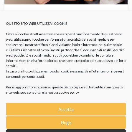
QUALE OROLOGIO INDOSSARE IN UFFICIO?
LE PROPOSTE PER L’AUTUNNO 2025
QUESTO SITO WEB UTILIZZA I COOKIE
GIOIELLI
Abbinare Orologio Outfit Ufficio
Dress Code Autunnale
Oltre ai cookie strettamente necessari per il funzionamento di questo sito
Uomo
Orologi Autunno 2025
Orologi Da Ufficio Uomo
Orologi Eleganti Da
Lavoro
web, utilizziamo i cookie per fornire funzionalità dei social media e per
analizzare il nostro traffico. Condividiamo inoltre informazioni sul modo in
cui utilizza il nostro sito con i nostri partner che si occupano di analisi dei dati
Le temperature si abbassano, il traffico si incrementa, le
web, pubblicità e social media, i quali potrebbero combinarle con altre
giornate si accorciano, e si riprende la vita quotidiana in...
informazioni che ha fornito loro o che hanno raccolto dal suo utilizzo dei loro
servizi.
In caso di
rifiuto
utilizzeremo solo i cookie essenziali e l’utente non riceverà
contenuti personalizzati.
Per maggiori informazioni su queste tecnologie e sul loro utilizzo in questo
sito web, può consultare la nostra
cookie policy
.
Accetta
CATEGORIE
Nega