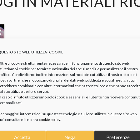
I IN MATERIALI RI
QUESTO SITO WEB UTILIZZA I COOKIE
ltre ai cookie strettamente necessari per il funzionamento di questo sito web,
tilizziamo i cookie per fornire funzionalità dei social media e per analizzare il nostro
raffico. Condividiamo inoltre informazioni sul modo in cui utilizza il nostro sito con i
ostri partner che si occupano di analisi dei dati web, pubblicità e social media, i quali
otrebbero combinarle con altre informazioni che ha fornito loro o che hanno raccolt
al suo utilizzo dei loro servizi.
n caso di
rifiuto
utilizzeremo solo i cookie essenziali e l’utente non riceverà contenut
ersonalizzati.
er maggiori informazioni su queste tecnologie e sul loro utilizzo in questo sito web,
uò consultare la nostra
cookie policy
.
Accetta
Nega
Preferenze