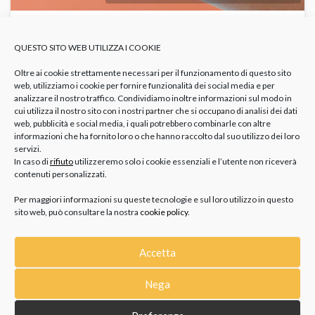
QUALE OROLOGIO REGALARE AD UNA
QUESTO SITO WEB UTILIZZA I COOKIE
BAMBINA PER LA PRIMA COMUNIONE? 8
MODELLI SUPER CARINI
Oltre ai cookie strettamente necessari per il funzionamento di questo sito
OROLOGI
I Migliori
Orologi Prima Comunione
web, utilizziamo i cookie per fornire funzionalità dei social media e per
analizzare il nostro traffico. Condividiamo inoltre informazioni sul modo in
Il giorno della prima comunione è, per una bimba, un evento
cui utilizza il nostro sito con i nostri partner che si occupano di analisi dei dati
spirituale molto importante e sentito. Per questo motivo...
web, pubblicità e social media, i quali potrebbero combinarle con altre
informazioni che ha fornito loro o che hanno raccolto dal suo utilizzo dei loro
servizi.
In caso di
rifiuto
utilizzeremo solo i cookie essenziali e l’utente non riceverà
contenuti personalizzati.
Per maggiori informazioni su queste tecnologie e sul loro utilizzo in questo
sito web, può consultare la nostra
cookie policy
.
Accetta
CATEGORIE
Nega
GIOIELLI