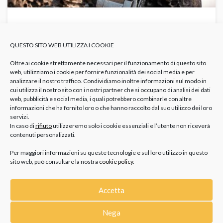
OROLOGI CON PROFONDIMETRO
INTEGRATO: COME FUNZIONANO E QUALI
QUESTO SITO WEB UTILIZZA I COOKIE
SCEGLIERE
OROLOGI
Orologi Con Profondimetro
Orologio Immersioni
Orologio
Subacqueo Citizen
Orologio Subacqueo Professionale
Profondimetro
Oltre ai cookie strettamente necessari per il funzionamento di questo sito
Orologio Sub
web, utilizziamo i cookie per fornire funzionalità dei social media e per
analizzare il nostro traffico. Condividiamo inoltre informazioni sul modo in
Chi pratica immersioni, anche a livello ricreativo, sa bene che
cui utilizza il nostro sito con i nostri partner che si occupano di analisi dei dati
il tempo trascorso sotto l’acqua rappresenta solo metà
web, pubblicità e social media, i quali potrebbero combinarle con altre
dell’azione;...
informazioni che ha fornito loro o che hanno raccolto dal suo utilizzo dei loro
servizi.
In caso di
rifiuto
utilizzeremo solo i cookie essenziali e l’utente non riceverà
contenuti personalizzati.
Per maggiori informazioni su queste tecnologie e sul loro utilizzo in questo
sito web, può consultare la nostra
cookie policy
.
Accetta
Nega
CATEGORIE