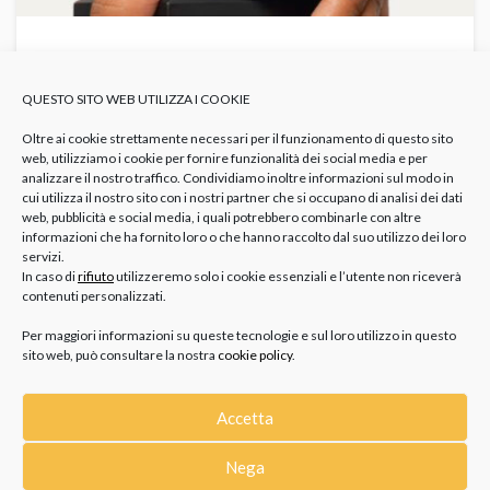
CERCHI UN REGALO PER LA FIDANZATA DI
TUO FIGLIO? 7 IDEE PER FARE BELLA FIGURA
QUESTO SITO WEB UTILIZZA I COOKIE
GIOIELLI
IDEE REGALO
TRENDS
Gioielli Personalizzati
Idee
Regalo Fidanzata
Regali Per Lei Eleganti
Regalo Fidanzata Figlio
Regalo
Oltre ai cookie strettamente necessari per il funzionamento di questo sito
Ragazza Giovane
web, utilizziamo i cookie per fornire funzionalità dei social media e per
analizzare il nostro traffico. Condividiamo inoltre informazioni sul modo in
Se tuo figlio, dopo averti raccontato di essersi innamorato, ti
cui utilizza il nostro sito con i nostri partner che si occupano di analisi dei dati
ha appena presentato la fidanzata, starai senza dubbio
web, pubblicità e social media, i quali potrebbero combinarle con altre
pensando...
informazioni che ha fornito loro o che hanno raccolto dal suo utilizzo dei loro
servizi.
In caso di
rifiuto
utilizzeremo solo i cookie essenziali e l’utente non riceverà
contenuti personalizzati.
Per maggiori informazioni su queste tecnologie e sul loro utilizzo in questo
sito web, può consultare la nostra
cookie policy
.
Accetta
Nega
CATEGORIE