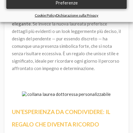
considerare lo stile di chi la riceverà: se indossa spesso
Preferenze
accessori sottili e luminosi, questo modello si abbina
Cookie Policy
Dichiarazione sulla Privacy
facilmente grazie alle sue
linee semplici e alla finitura
elegante
. Se invece la nuova laureata preferisce
dettagli più evidenti o un look leggermente più deciso, il
design del pendente — pur essendo discreto — ha
comunque una presenza simbolica forte, che si nota
senza risultare eccessiva. È un regalo che unisce stile e
significato, ideale per ricordare ogni giorno il percorso
affrontato con impegno e determinazione.
UN’ESPERIENZA DA CONDIVIDERE: IL
REGALO CHE DIVENTA RICORDO