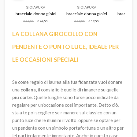
GIOIAPURA
GIOIAPURA
GIOI
tag
aestra gioiello donna happytag
bracciale donna gioiello gioiapura argento 925
bracciale donna gioielli gioiapura luck
bracciale 
€ 89,00
€ 44,50
€ 39,00
€ 19,50
€ 79,00
LA COLLANA GIROCOLLO CON
PENDENTE O PUNTO LUCE, IDEALE PER
LE OCCASIONI SPECIALI
Se come regalo di laurea alla tua fidanzata vuoi donare
una
collana
, il consiglio è quello di rimanere su quelle
più corte
. Quelle lunghe sono forse poco indicate da
regalare per un’occasione così importante. Detto ciò,
sta a te poi scegliere se rimanere sul classico con un
punto luce che le illumini il volto, oppure se optare per
un pendente con un simbolo portafortuna o un altro per
lei particolarmente importante. Anche in questo caso