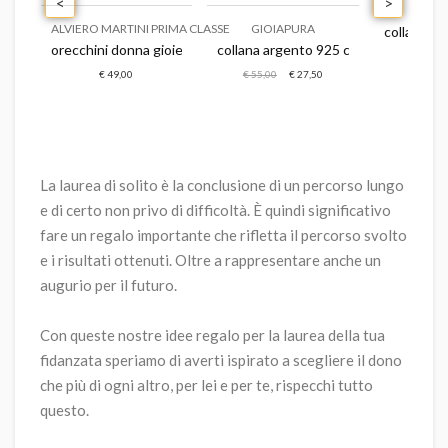
<
>
BRO
ALVIERO MARTINI PRIMA CLASSE
GIOIAPURA
collana do
ello donna
orecchini donna gioielli alviero martini prima classe ladybug lane
collana argento 925 con pendente do
€ 4
acquamarina gioiello comete fantasia di acquamarina caratura 0,015
€ 49,00
€ 55,00
€ 27,50
La laurea di solito è la conclusione di un percorso lungo
e di certo non privo di difficoltà. È quindi significativo
fare un regalo importante che rifletta il percorso svolto
e i risultati ottenuti. Oltre a rappresentare anche un
augurio per il futuro.
Con queste nostre idee regalo per la laurea della tua
fidanzata speriamo di averti ispirato a scegliere il dono
che più di ogni altro, per lei e per te, rispecchi tutto
questo.