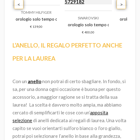
<
>
TOMMY HILFIGER
TI
SWAROVSKI
orologio solo tempo donna tommy hilfiger - 1782666
orologio a
- f16790/d
o donna swarovski illumina - 5671202
orologio solo tempo donna swarovski 
€ 139,00
€ 3
€ 400,00
L’ANELLO, IL REGALO PERFETTO ANCHE
PER LA LAUREA
Con un
anello
non potrai di certo sbagliare. In fondo, si
sa, per una donna ogni occasione è buona per questo
accessorio, a maggior ragione se si tratta della sua
laurea! La scelta è davvero molto ampia, ma abbiamo
cercato di semplificarti le cose con un’
apposita
selezione
di anelli dedicata ai regali di laurea. Una volta
capito se vuoi orientarti sull’oro bianco o l’oro giallo,
potrai poi selezionare l’anello in base alla grandezza,