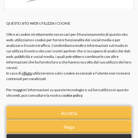
QUESTO SITO WEB UTILIZZA I COOKIE
Oltre ai cookie strettamente necessari per il funzionamento di questo sito
web, utilizziamo i cookie per fornire funzionalità dei social media e per
analizzare il nostro traffico. Condividiamo inoltre informazioni sul modo in
COLLANA DOTTORESSA DA
cui utilizza il nostro sito con i nostri partner che si occupano di analisi dei dati
web, pubblicità e social media, i quali potrebbero combinarle con altre
PERSONALIZZARE
informazioni che ha fornito loro o che hanno raccolto dal suo utilizzo dei loro
servizi.
In caso di
rifiuto
utilizzeremo solo i cookie essenziali e l’utente non riceverà
contenuti personalizzati.
Se stai pensando a un regalo di laurea che unisca
Per maggiori informazioni su queste tecnologie e sul loro utilizzo in questo
significato e delicatezza, la collana dedicata alla
sito web, può consultare la nostra
cookie policy
.
Dottoressa è una scelta che colpisce sempre nel segno.
Il pendente accompagnato da piccole incisioni
Accetta
simboliche, la rende un gioiello ricco di valore emotivo,
perfetto per accompagnare questo traguardo
Nega
importante. Prima di sceglierla, può essere utile