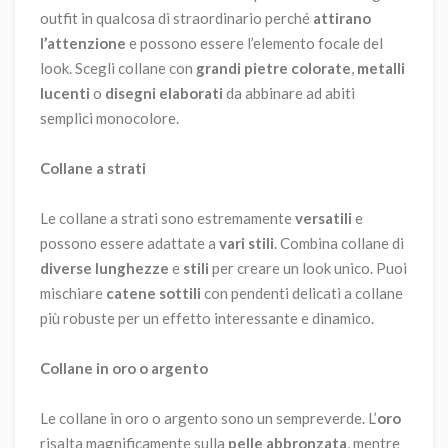
outfit in qualcosa di straordinario perché
attirano
l’attenzione
e possono essere l’elemento focale del
look. Scegli collane con
grandi pietre colorate
,
metalli
lucenti
o
disegni elaborati
da abbinare ad abiti
semplici monocolore.
Collane a strati
Le collane a strati sono estremamente
versatili
e
possono essere adattate a
vari stili
. Combina collane di
diverse lunghezze
e
stili
per creare un look unico. Puoi
mischiare
catene sottili
con pendenti delicati a collane
più robuste per un effetto interessante e dinamico.
Collane in oro o argento
Le collane in oro o argento sono un sempreverde. L’
oro
risalta magnificamente sulla
pelle abbronzata
, mentre