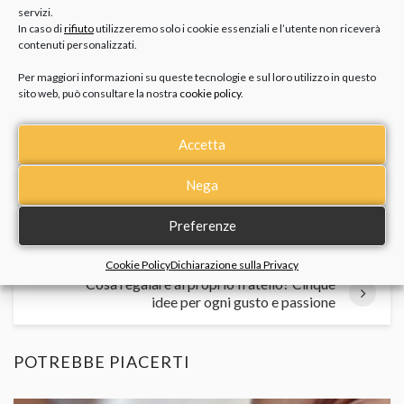
servizi.
In caso di
rifiuto
utilizzeremo solo i cookie essenziali e l’utente non riceverà
contenuti personalizzati.
Per maggiori informazioni su queste tecnologie e sul loro utilizzo in questo
sito web, può consultare la nostra
cookie policy
.
Accetta
Nega
Regali speciali per Genitori: 6 idee per
Preferenze
stupire Mamma e Papà
Cookie Policy
Dichiarazione sulla Privacy
Cosa regalare al proprio fratello? Cinque
idee per ogni gusto e passione
POTREBBE PIACERTI