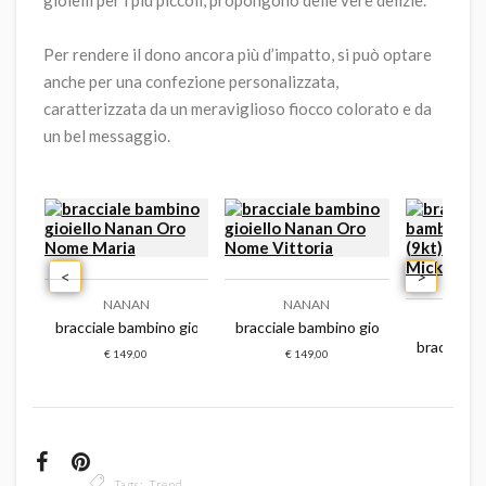
gioielli per i più piccoli, propongono delle vere delizie.
Per rendere il dono ancora più d’impatto, si può optare
anche per una confezione personalizzata,
caratterizzata da un meraviglioso fiocco colorato e da
un bel messaggio.
<
>
NANAN
NANAN
DI
iuseppe
oielli facco gioielli classic d'oro
bracciale bambino gioiello nanan oro nome maria
bracciale bambino gioiello nanan oro 
bracciale 
€ 149,00
€ 149,00
€ 2
Tags:
Trend