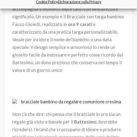
mancare i
bracciali firmati Facco Gioielli
, pensati per
Cookie Policy
Dichiarazione sulla Privacy
accompagnare momenti importanti con delicatezza e
significato. Un esempio è il Bracciale con targa bambino
Facco Gioielli, realizzato in
oro 9 carati
e
caratterizzato da una pratica targa personalizzabile,
ideale per incidere il nome del bambino o una data
speciale. Il design semplice e armonioso lo rende un
gioiello facile da indossare e perfetto come ricordo del
Battesimo, un dono prezioso che conserva nel tempo il
valore di un giorno unico
Non c’è che dire: chi pensa che il bracciale in oro sia un
regalo già visto e banale per il
Battesimo
, dovrebbe
ricredersi. I brand che si occupano di ideare e produrre