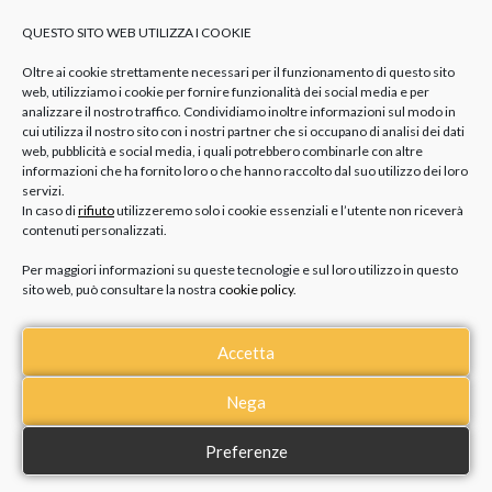
QUESTO SITO WEB UTILIZZA I COOKIE
Oltre ai cookie strettamente necessari per il funzionamento di questo sito
web, utilizziamo i cookie per fornire funzionalità dei social media e per
analizzare il nostro traffico. Condividiamo inoltre informazioni sul modo in
cui utilizza il nostro sito con i nostri partner che si occupano di analisi dei dati
web, pubblicità e social media, i quali potrebbero combinarle con altre
informazioni che ha fornito loro o che hanno raccolto dal suo utilizzo dei loro
servizi.
In caso di
rifiuto
utilizzeremo solo i cookie essenziali e l’utente non riceverà
contenuti personalizzati.
Per maggiori informazioni su queste tecnologie e sul loro utilizzo in questo
sito web, può consultare la nostra
cookie policy
.
Accetta
Bracciali firmati Facco Gioielli
Nega
Preferenze
Tra le proposte dedicate ai più piccoli non possono