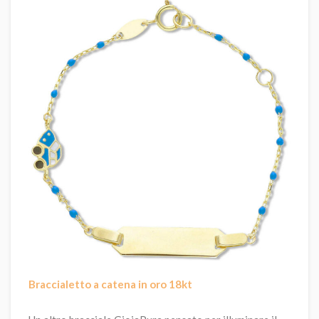
Braccialetto a catena in oro 18kt