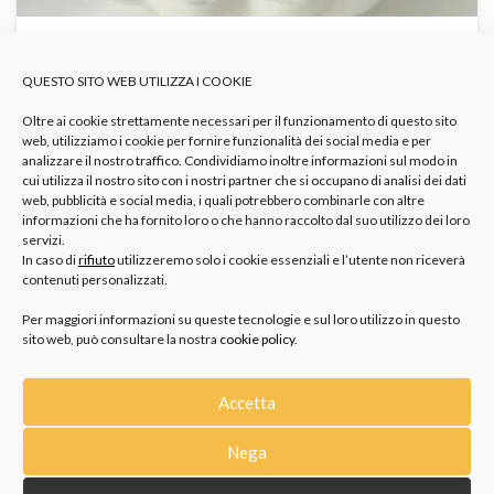
COME CONSERVARE I GIOIELLI IN ESTATE
QUESTO SITO WEB UTILIZZA I COOKIE
PER PROTEGGERLI DA UMIDITÀ, SABBIA E
SOLE
GIOIELLI
Come Pulire Gioielli Ossidati
Gioielli Al Mare Consigli
Oltre ai cookie strettamente necessari per il funzionamento di questo sito
Gioielli In Estate
Protezione Gioielli
Umidità E Gioielli
web, utilizziamo i cookie per fornire funzionalità dei social media e per
analizzare il nostro traffico. Condividiamo inoltre informazioni sul modo in
Ci si accorge della bellezza di un gioiello non soltanto quando
cui utilizza il nostro sito con i nostri partner che si occupano di analisi dei dati
lo si indossa, ma anche - e soprattutto...
web, pubblicità e social media, i quali potrebbero combinarle con altre
informazioni che ha fornito loro o che hanno raccolto dal suo utilizzo dei loro
servizi.
In caso di
rifiuto
utilizzeremo solo i cookie essenziali e l’utente non riceverà
contenuti personalizzati.
Per maggiori informazioni su queste tecnologie e sul loro utilizzo in questo
sito web, può consultare la nostra
cookie policy
.
Accetta
CATEGORIE
Nega
GIOIELLI