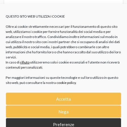
COME CONSERVARE I GIOIELLI IN ESTATE
PER PROTEGGERLI DA UMIDITÀ, SABBIA E
QUESTO SITO WEB UTILIZZA I COOKIE
SOLE
GIOIELLI
Come Pulire Gioielli Ossidati
Gioielli Al Mare Consigli
Gioielli In Estate
Protezione Gioielli
Umidità E Gioielli
Oltre ai cookie strettamente necessari per il funzionamento di questo sito
web, utilizziamo i cookie per fornire funzionalità dei social media e per
Ci si accorge della bellezza di un gioiello non soltanto quando
analizzare il nostro traffico. Condividiamo inoltre informazioni sul modo in
cui utilizza il nostro sito con i nostri partner che si occupano di analisi dei dati
lo si indossa, ma anche - e soprattutto...
web, pubblicità e social media, i quali potrebbero combinarle con altre
informazioni che ha fornito loro o che hanno raccolto dal suo utilizzo dei loro
servizi.
In caso di
rifiuto
utilizzeremo solo i cookie essenziali e l’utente non riceverà
contenuti personalizzati.
Per maggiori informazioni su queste tecnologie e sul loro utilizzo in questo
sito web, può consultare la nostra
cookie policy
.
Accetta
CATEGORIE
Nega
GIOIELLI
Preferenze