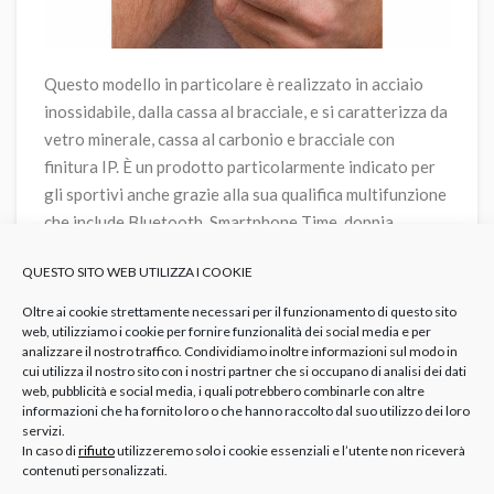
Questo modello in particolare è realizzato in acciaio
inossidabile, dalla cassa al bracciale, e si caratterizza da
vetro minerale, cassa al carbonio e bracciale con
finitura IP. È un prodotto particolarmente indicato per
gli sportivi anche grazie alla sua qualifica multifunzione
che include Bluetooth, Smartphone Time, doppia
illuminazione, Timer e cronometro, funzione solare,
QUESTO SITO WEB UTILIZZA I COOKIE
impermeabilità, ricerca telefono e calendario
automatico.
Oltre ai cookie strettamente necessari per il funzionamento di questo sito
web, utilizziamo i cookie per fornire funzionalità dei social media e per
analizzare il nostro traffico. Condividiamo inoltre informazioni sul modo in
cui utilizza il nostro sito con i nostri partner che si occupano di analisi dei dati
web, pubblicità e social media, i quali potrebbero combinarle con altre
informazioni che ha fornito loro o che hanno raccolto dal suo utilizzo dei loro
<
>
servizi.
In caso di
rifiuto
utilizzeremo solo i cookie essenziali e l’utente non riceverà
G-SHOCK
contenuti personalizzati.
G-SHOCK
G-S
orologio g-shock nero digitale uomo