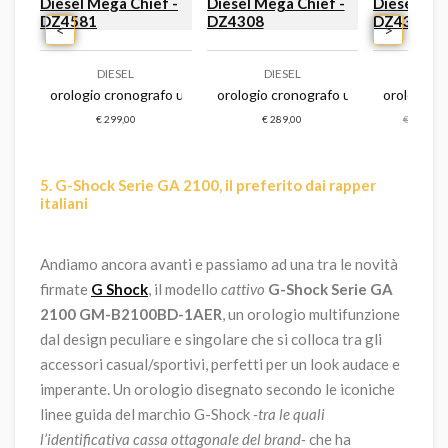
<
>
DIESEL
DIESEL
DI
lim - dz4689
o uomo diesel mega chief slim - dz4697
orologio cronografo uomo diesel mega chief - dz4581
orologio cronografo uomo diesel meg
orologio c
€ 299,00
€ 289,00
€ 309,00
5. G-Shock Serie GA 2100, il preferito dai rapper
italiani
Andiamo ancora avanti e passiamo ad una tra le novità
firmate
G Shock
, il modello
cattivo
G-Shock Serie GA
2100 GM-B2100BD-1AER
, un orologio multifunzione
dal design peculiare e singolare che si colloca tra gli
accessori casual/sportivi, perfetti per un look audace e
imperante. Un orologio disegnato secondo le iconiche
linee guida del marchio G-Shock
-tra le quali
l’identificativa cassa ottagonale del brand-
che ha