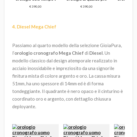
€ 390,00
€ 390,00
€ 4
4. Diesel Mega Chief
Passiamo al quarto modello della selezione GioiaPura,
l’
orologio cronografo Mega Chief
di
Diesel
. Un
modello classico dal design atemporale realizzato in
acciaio inossidabile e impreziosito da una signorile
finitura mista di colore argento e oro. La cassa misura
51mm, ha uno spessore di 14mm ed è di forma
tondeggiante. Il quadrante è nero opaco e il cinturino è
coordinato oro e argento, con dettaglio chiusura
deployante.