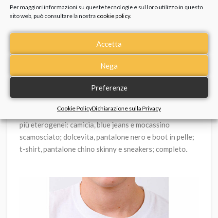
s basic nero digitale uomo
orologio g-shock bianco multifunzio
orologio 
€ 119,00
Per maggiori informazioni su queste tecnologie e sul loro utilizzo in questo
€ 129,00
€ 139,00
sito web, può consultare la nostra
cookie policy
.
Accetta
6. L’eleganza del cronografo Lil Tribe
Nega
Ultimo, ma non certo per importanza, l’elegante
Preferenze
cronografo Lil Tribe
firmato
Breil Tri
b
e
, un orologio
stupendo, fine, dal design pulito e iper-chic, da
Cookie Policy
Dichiarazione sulla Privacy
indossare dal giorno alla sera abbinandolo a look tra i
più eterogenei: camicia, blue jeans e mocassino
scamosciato; dolcevita, pantalone nero e boot in pelle;
t-shirt, pantalone chino skinny e sneakers; completo.