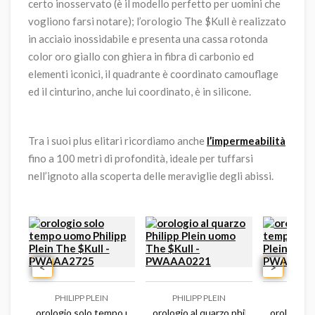
certo inosservato (è il modello perfetto per uomini che
vogliono farsi notare); l’orologio The $Kull è realizzato
in acciaio inossidabile e presenta
una cassa rotonda
color oro giallo con ghiera in fibra di carbonio ed
elementi iconici, il quadrante è coordinato camouflage
ed il cinturino, anche lui coordinato, è in silicone.
Tra i suoi plus elitari ricordiamo anche
l’impermeabilità
fino a 100 metri di profondità, ideale per tuffarsi
nell’ignoto alla scoperta delle meraviglie degli abissi.
<
>
PHILIPP PLEIN
PHILIPP PLEIN
PHILIP
ll - pwaaa0221
o uomo philipp plein the $kull - pwaaa2825
orologio solo tempo uomo philipp plein the $kull - pwaaa2725
orologio al quarzo philipp plein uomo
orologio s