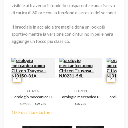
visibile attraverso il fondello trasparente e una riserva
di carica di 60 ore con la funzione di arresto dei secondi.
Il bracciale in acciaio a tre maglie dona un look più
sportivo mentre la versione con cinturino in pelle nera
aggiunge un tocco più classico.
<
>
CITIZEN
CITIZEN
CIT
nk0023-57l
o uomo citizen tsuyosa - nj0151-88m
orologio meccanico uomo citizen tsuyosa - nj0150-81a
orologio meccanico uomo citizen tsuy
orologio 
€ 299,00
€ 269,10
€ 329,00
€ 2
10. Fossil Lux Luther