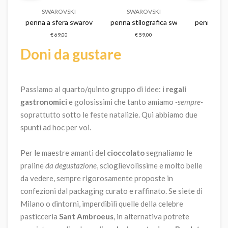
SWAROVSKI
SWAROVSKI
SWAR
ovski crystalline da donna
penna a sfera swarovski crystalline da donna
penna stilografica swarovski crystall
penna stil
€ 69,00
€ 59,00
€ 59,00
Doni da gustare
Passiamo al quarto/quinto gruppo di idee: i
regali
gastronomici
e golosissimi che tanto amiamo
-sempre-
soprattutto sotto le feste natalizie. Qui abbiamo due
spunti ad hoc per voi.
Per le maestre amanti del
cioccolato
segnaliamo le
praline
da degustazione
, scioglievolissime e molto belle
da vedere, sempre rigorosamente proposte in
confezioni dal packaging curato e raffinato. Se siete di
Milano o dintorni, imperdibili quelle della celebre
pasticceria
Sant Ambroeus
, in alternativa potrete