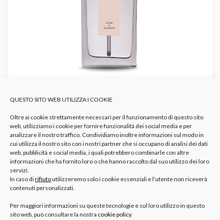
QUESTO SITO WEB UTILIZZA I COOKIE
Oltre ai cookie strettamente necessari per il funzionamento di questo sito
web, utilizziamo i cookie per fornire funzionalità dei social media e per
Pensieri Creativi e Speciali
analizzare il nostro traffico. Condividiamo inoltre informazioni sul modo in
cui utilizza il nostro sito con i nostri partner che si occupano di analisi dei dati
web, pubblicità e social media, i quali potrebbero combinarle con altre
informazioni che ha fornito loro o che hanno raccolto dal suo utilizzo dei loro
Portachiavi con incisione
servizi.
In caso di
rifiuto
utilizzeremo solo i cookie essenziali e l’utente non riceverà
contenuti personalizzati.
Un’idea semplice ma di grande impatto emotivo: il
Per maggiori informazioni su queste tecnologie e sul loro utilizzo in questo
portachiavi personalizzato. Potete scegliere tra diversi
sito web, può consultare la nostra
cookie policy
.