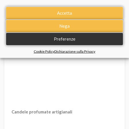
design – dai cuori agli alberi della vita – e far incidere
una dedica o i nomi dei bambini della classe. Un oggetto
Accetta
quotidiano che ricorderà alla maestra il legame speciale
con i suoi piccoli alunni.
Nega
Tra le nostre proposte segnaliamo i portachiavi in
Preferenze
argento di
Kidult
.
Cookie Policy
Dichiarazione sulla Privacy
Candele profumate artigianali