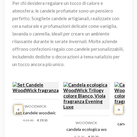
Per chi desidera regalare un tocco di calore e
atmosfera, le candele profumate sono un pensiero
perfetto. Scegliete candele artigianali, realizzate con
cera naturale e profumazioni delicate come vaniglia,
lavanda o cannella, ideali per creare un ambiente
rilassante durante le serate invernali. Molte aziende
offrono confezioni regalo con candele personalizzabili,
includendo dediche o decorazioni a tema natalizio per
un tocco ancora più unico.
WOODWICK
<
>
ick fragranza
set candele woodwick fragranza
WOO
€ 55,90
€ 39,10
WOODWICK
candela e
ranza pressed blooms & patchouli
candela ecologica woodwick trilogy co
€ 39,90
€ 28,90
€ 20,20