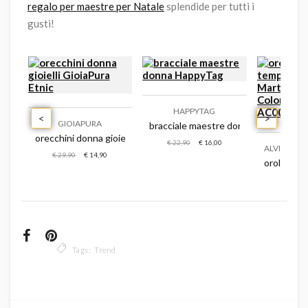
regalo per maestre per Natale
splendide per tutti i
gusti!
HAPPYTAG
<
>
GIOIAPURA
bracciale maestre donna happytag
orecchini donna gioielli gioiapura etnic
€ 22,90
€ 16,00
ALVIERO MA
oiello gioiapura argento 925 princess
€ 29,90
€ 14,90
020101s01
orologio s
€ 1
Tags:
Trend