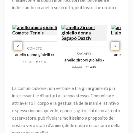
indossando un anello su un dito, piuttosto che un altro.
<
>
COMETE
LI
SAGAPÒ
anello uomo gioielli comete tennis
anello uomo
anello zirconi gioiello donna sagapò d
€ 68,00
€ 57,80
€ 29,00
llo gioiapura argento 925 amore eterno
€ 16,00
€ 14,40
La comunicazione non verbale è tra gli argomenti più
interessanti e dibattuti al tempo stesso. Comunicare
attraverso il corpo e la gestualità delle mani è istintivo
e spesso inconsapevole, eppure, agli occhi di un attento
osservatore, può rivelare moltissimo a proposito del
nostro vero stato d’animo, delle nostre emozioni e della
nostra personalità.