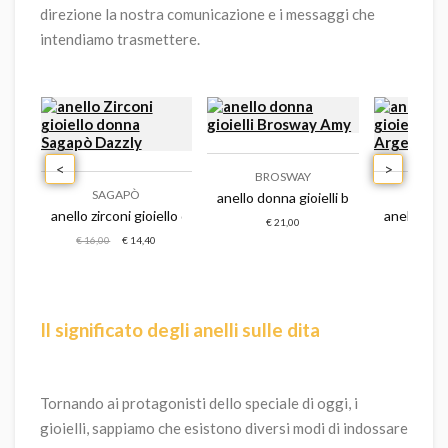
direzione la nostra comunicazione e i messaggi che
intendiamo trasmettere.
<
>
BROSWAY
SAGAPÒ
GIOI
anello donna gioielli brosway amy
pri
llo gioiapura argento 925 capri
anello zirconi gioiello donna sagapò dazzly
anello don
€ 21,00
€ 16,00
€ 14,40
€ 49,00
Il significato degli anelli sulle dita
Tornando ai protagonisti dello speciale di oggi, i
gioielli, sappiamo che esistono diversi modi di indossare