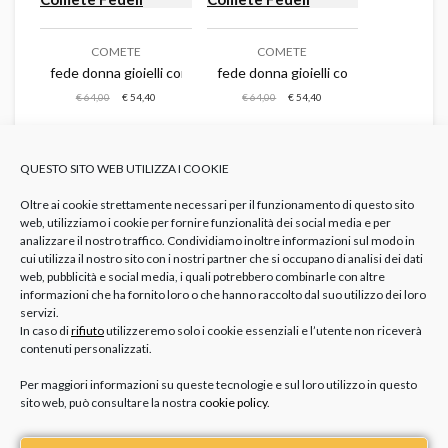
COMETE
COMETE
fede donna gioielli comete fedeli
fede donna gioielli comete fedeli
€ 64,00
€ 54,40
€ 64,00
€ 54,40
QUESTO SITO WEB UTILIZZA I COOKIE
Oltre ai cookie strettamente necessari per il funzionamento di questo sito
web, utilizziamo i cookie per fornire funzionalità dei social media e per
analizzare il nostro traffico. Condividiamo inoltre informazioni sul modo in
cui utilizza il nostro sito con i nostri partner che si occupano di analisi dei dati
Anelli sul mignolo
: è il più fine, il più piccino e il più
web, pubblicità e social media, i quali potrebbero combinarle con altre
informazioni che ha fornito loro o che hanno raccolto dal suo utilizzo dei loro
signorile tra le dita della mano e simboleggia
servizi.
l’aristocrazia, l’élite. Indossare un anello sul mignolo
In caso di
rifiuto
utilizzeremo solo i cookie essenziali e l’utente non riceverà
della mano destra di fatto, svela una personalità
contenuti personalizzati.
coraggiosa, sul mignolo della mano sinistra invece, un
Per maggiori informazioni su queste tecnologie e sul loro utilizzo in questo
carattere carismatico, allegro e giocoso.
sito web, può consultare la nostra
cookie policy
.