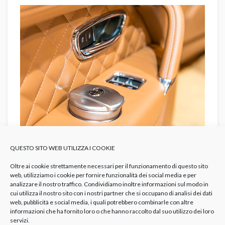
QUESTO SITO WEB UTILIZZA I COOKIE
Un altro regalo che un fumatore apprezzerà è il
Oltre ai cookie strettamente necessari per il funzionamento di questo sito
posacenere per auto, scegliete quelli realizzati in
web, utilizziamo i cookie per fornire funzionalità dei social media e per
acciaio, per resistere alle alte temperature, dotati di
analizzare il nostro traffico. Condividiamo inoltre informazioni sul modo in
chiusura ermetica per non diffondere gli odori. Sono
cui utilizza il nostro sito con i nostri partner che si occupano di analisi dei dati
web, pubblicità e social media, i quali potrebbero combinarle con altre
sempre di più, inoltre, i posacenere auto ricaricabili
informazioni che ha fornito loro o che hanno raccolto dal suo utilizzo dei loro
tramite cavo USB, pronti all’uso in pochissimo tempo.
servizi.