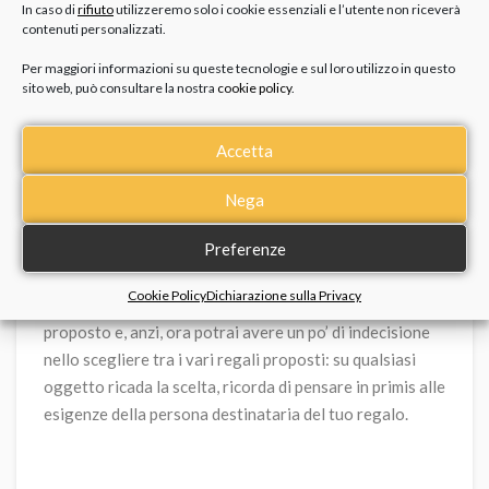
In caso di
rifiuto
utilizzeremo solo i cookie essenziali e l’utente non riceverà
contenuti personalizzati.
L’ultima idea regalo che vi consigliamo è destinata ai
Per maggiori informazioni su queste tecnologie e sul loro utilizzo in questo
fumatori di sigarette elettroniche, ovvero una custodia
sito web, può consultare la nostra
cookie policy
.
per sigaretta elettronica, un
organizer
per riporre in un
unico contenitore gli accessori indispensabili a questa
Accetta
tipologia di fumatori. Ne esistono di diverse forme e
materiali, i più apprezzati sono quelli leggeri e morbidi
Nega
in silicone colorato.
Preferenze
Siamo sicuri che l’idea regalo giusta che deciderai di
Cookie Policy
Dichiarazione sulla Privacy
donare ad un fumatore sarà tra quelle che abbiamo
proposto e, anzi, ora potrai avere un po’ di indecisione
nello scegliere tra i vari regali proposti: su qualsiasi
oggetto ricada la scelta, ricorda di pensare in primis alle
esigenze della persona destinataria del tuo regalo.